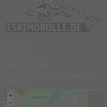
Impressum
Kontakt
Datenschutzerklärung
Copyright 2016 alphaBIT GmbH - powered by
alphaNEXT 3.0
+
−